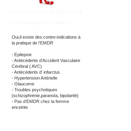
" Y A T'IL DES CONTRE-INDICATIONS
A LA PRATIQUE DE L'EMDR ? "
Oui,il existe des contre-indications à
la pratique de l'EMDR
- Epilepsie
- Antécédents d'Accident Vasculaire
Cérébral ( AVC)
- Antécédents d' infarctus
- Hypertension Artérielle
- Glaucome
- Troubles psychotiques
(schizophrénie,paranoïa, bipolarité)
- Pas d'EMDR chez la femme
enceinte