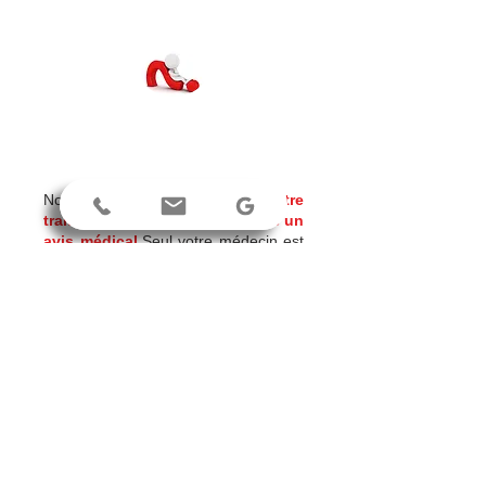
" JE ME SENS MIEUX, PUIS - JE
INTERROMPRE MON TRAITEMENT ? "
Non.
N'interrompez jamais votre
traitement médicamenteux sans un
avis médical
.Seul votre médecin est
décisionnaire de la poursuite ou non
de celui-ci.Même si vous vous sentez
mieux, un anxiolytique ou un
antidépresseur ne s'arrête pas
brutalement ni sans l'accord du
spécialiste qui vous l'a prescrit.