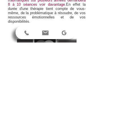
traumatiques sur plusieurs années demandera
8 à 10 séances voir davantage.
En effet la
durée d'une thérapie tient compte de vous-
même, de la problématique à résoudre, de vos
ressources émotionnelles et de vos
disponibilités.
PRISE EN CHARGE
Les alternatives thérapeutiques proposées ici
ne rentrent pas dans le cadre des actes
médicaux et ne s'y substituent pas. En tant
que tels, ils ne bénéficient pas d'une prise en
charge par la Sécurité Sociale.Cependant
certaines mutuelles prennent en compte ces
prestations,à hauteur de quelques séances par
an. Renseignez-vous.